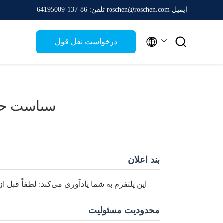
ایمیل roschen@roschen.com
تلفن: 86-137-64195009


درخواست نقل قول
سیاست ح
بند اعلان
این پلتفرم به شما یادآوری می‌کند: لطفاً قبل از
محدودیت مسئولیت