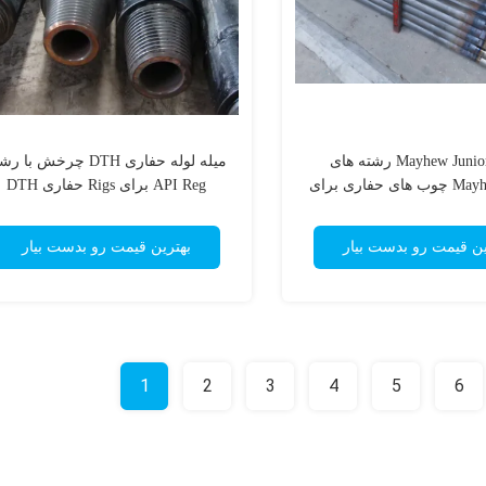
Mayhew Junior 2 3/8 رشته های
میله لوله حفاری DTH چرخش با 
Mayhew Junior چوب های حفاری برای
API Reg برای Rigs حفاری DTH
حفاری چاه آب
ین قیمت رو بدست بیار
بهترین قیمت رو بدست بیار
1
2
3
4
5
6