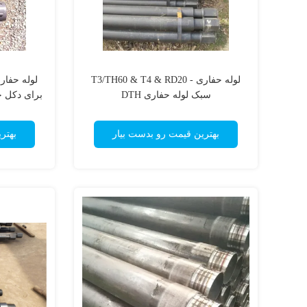
لوله حفاری - T3/TH60 & T4 & RD20
سبک لوله حفاری DTH
بهترین قیمت رو بدست بیار
بهتر