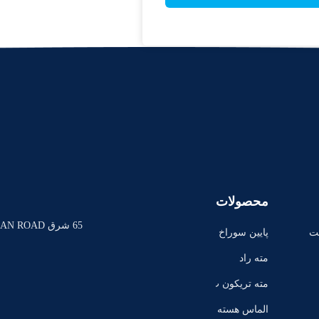
محصولات
65 شرق XINHUAN ROAD، شانگهای، چین
ت
پایین سوراخ
حفاری
مته راد
مته تریکون ب
یت
الماس هسته