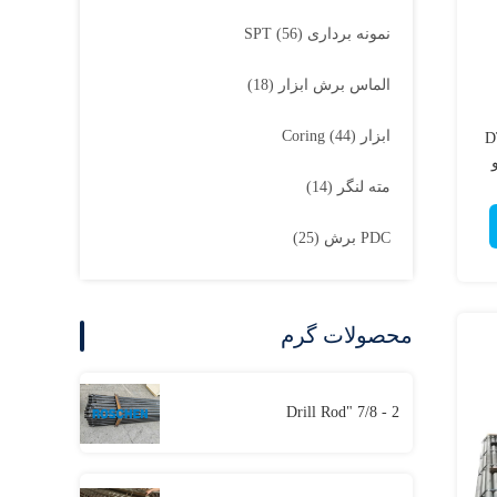
نمونه برداری SPT
(56)
الماس برش ابزار
(18)
ابزار Coring
(44)
DT
اری مدل T4W و
مته لنگر
(14)
PDC برش
(25)
محصولات گرم
2 - 7/8 "Drill Rod