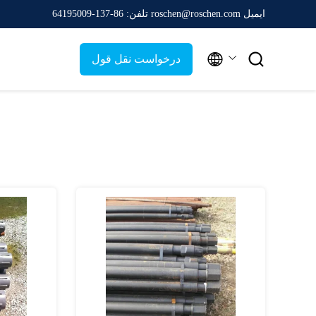
ایمیل roschen@roschen.com
تلفن: 86-137-64195009


درخواست نقل قول