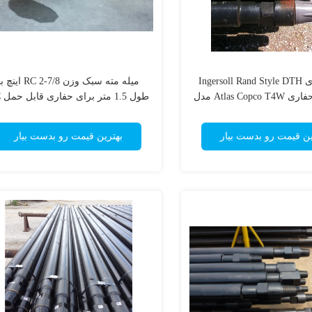
لوله حفاری Ingersoll Rand Style DTH
میله مته سبک وزن RC 2-7/8 اینچ
برای دکل حفاری Atlas Copco T4W مدل
طول 1.5 متر برای حفاری قابل حمل RC
T685
ین قیمت رو بدست بیار
بهترین قیمت رو بدست بیار