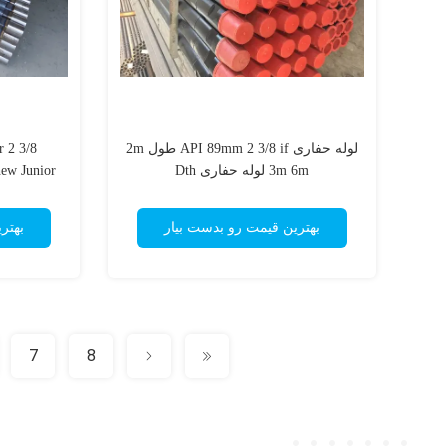
لوله حفاری API 89mm 2 3/8 if طول 2m
3m 6m لوله حفاری Dth
بهترین قیمت رو بدست بیار
بهتر
7
8