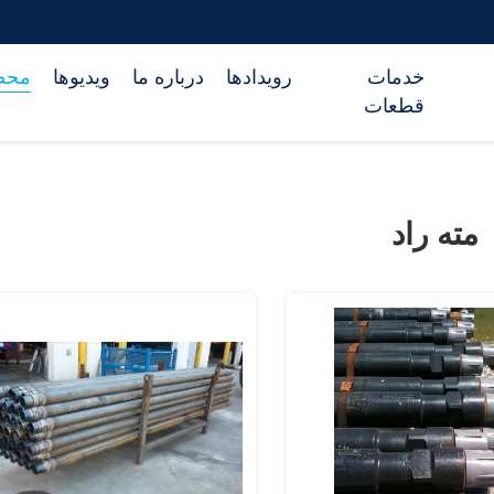
خدمات
رویدادها
درباره ما
ویدیوها
محص
قطعات
مته راد