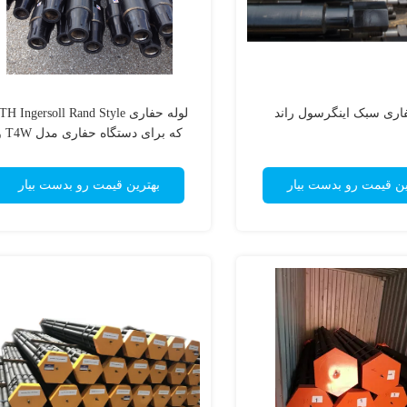
فاری سبک اینگرسول راند
لوله حفاری H Ingersoll Rand Style
که برای دستگاه حف
T685 اطلس کوپکو استفاده می شود
ین قیمت رو بدست بیار
بهترین قیمت رو بدست بیار