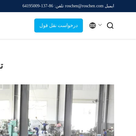
ایمیل roschen@roschen.com
تلفن: 86-137-64195009


درخواست نقل قول
ت