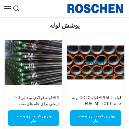
پوشش لوله
لوله API 5CT لوله OCTG لوله
API لوله فولادی توخالی 20
EUE، API 5CT Grade
اینچی برای چاه های نفت
J55/K55، N80، C90، C95،
P110، Ends EUE
بهترین قیمت رو بدست
بهترین قیمت رو بدست
بیار
بیار