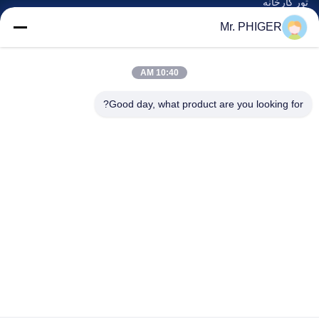
تور کارخانه
کنترل کیفیت
Mr. PHIGER
نقشه سایت
با ما تماس بگیرید
10:40 AM
Good day, what product are you looking for?
رویدادها
پرونده ها
اخبار
با ما تماس بگیرید
تلفن:
0086-137-64195009