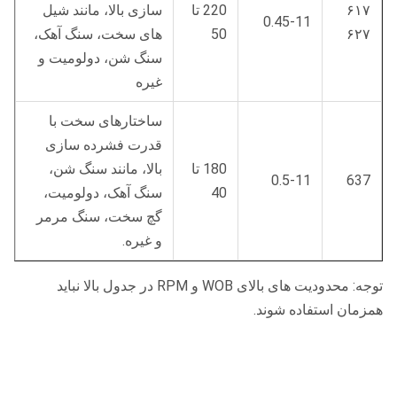
۶۱۷
220 تا
سازی بالا، مانند شیل
0.45-11
۶۲۷
50
های سخت، سنگ آهک،
سنگ شن، دولومیت و
غیره
ساختارهای سخت با
قدرت فشرده سازی
180 تا
بالا، مانند سنگ شن،
0.5-11
637
40
سنگ آهک، دولومیت،
گچ سخت، سنگ مرمر
و غیره.
توجه: محدودیت های بالای WOB و RPM در جدول بالا نباید
همزمان استفاده شوند.