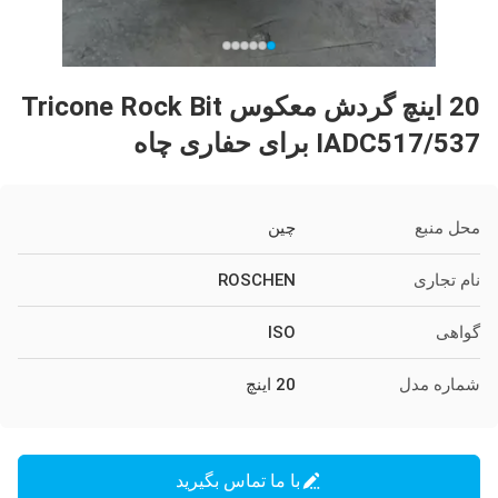
20 اینچ گردش معکوس Tricone Rock Bit
IADC517/537 برای حفاری چاه
محل منبع
چین
نام تجاری
ROSCHEN
گواهی
ISO
شماره مدل
20 اینچ
با ما تماس بگیرید