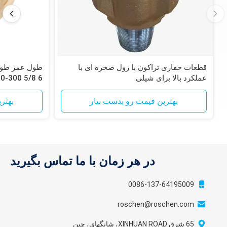
قطعات حفاری تراکون با رول صخره ای با
عملکرد بالا برای شیلی
200-300
ساعت طول ع
بهترین قیمت رو بدست بیار
بهتر
در هر زمان با ما تماس بگیرید
0086-137-64195009
roschen@roschen.com
65 شرق XINHUAN ROAD، شانگهای، چین