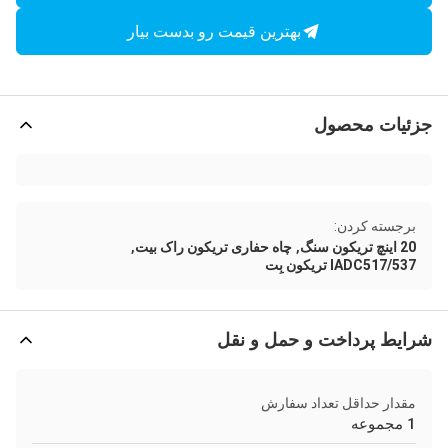
بهترین قیمت رو بدست بیار
جزئیات محصول
برجسته کردن:
,
,
20 اينچ تريكون سنگ
چاه حفاری تریکون راک بیت
IADC517/537 تریکون بِت
شرایط پرداخت و حمل و نقل
مقدار حداقل تعداد سفارش
1 مجموعه