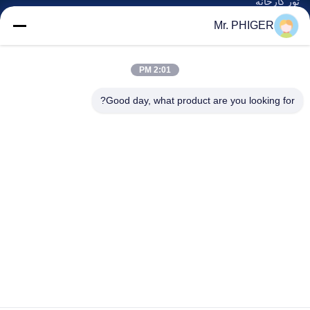
تور کارخانه
کنترل کیفیت
Mr. PHIGER
نقشه سایت
با ما تماس بگیرید
2:01 PM
Good day, what product are you looking for?
رویدادها
پرونده ها
اخبار
با ما تماس بگیرید
تلفن:
0086-137-64195009