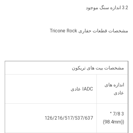
3.2 اندازه سنگ موجود
مشخصات قطعات حفاری Tricone Rock
مشخصات بیت های تریکون
اندازه های
IADC عادی
عادی
3 7/8 "
126/216/517/537/637
((98.4mm)