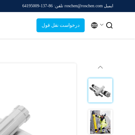
ایمیل roschen@roschen.com
تلفن: 86-137-64195009


درخواست نقل قول