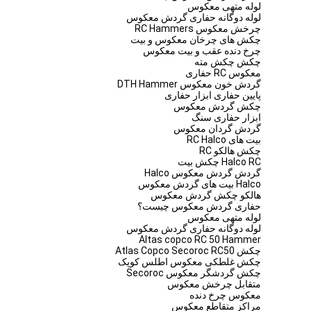
لوله متهی معکوس
لوله دوگانه حفاری گردش معکوس
چرخش معکوس RC Hammers
چکش های چرخان معکوس و بیت
چرخ دنده عقب و بیت معکوس
چکش چکش مته
معکوس RC حفاری
گردش خون معکوس DTH Hammer
پایین حفاری ابزار حفاری
چکش گردش معکوس
ابزار حفاری سنگ
گردش گردان معکوس
بیت های RC Halco
چکش هالکو RC
Halco RC چکش بیت
گردش گردش معکوس Halco
Halco بیت های گردش معکوس
هالکو چکش گردش معکوس
حفاری گردش معکوس چیست؟
لوله متهی معکوس
لوله دوگانه حفاری گردش معکوس
Altas copco RC 50 Hammer
چکش Atlas Copco Secoroc RC50
چکش غلطکی معکوس اطلس کوپک
چکش گردشگر معکوس Secoroc
متقابل چرخش معکوس
معکوس چرخ دنده
مراکز متقاطع معکوس