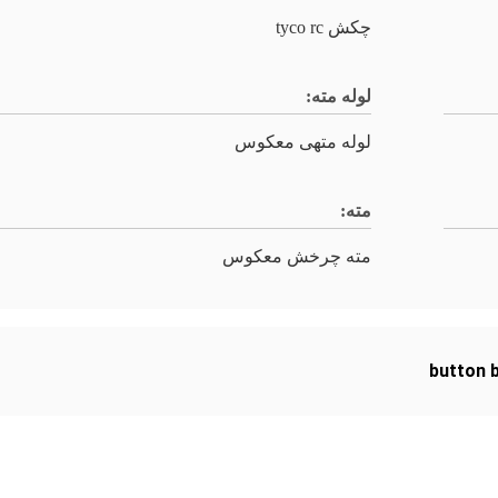
چکش tyco rc
لوله مته:
لوله متهی معکوس
مته:
مته چرخش معکوس
button b