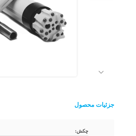
جزئیات محصول
چکش: