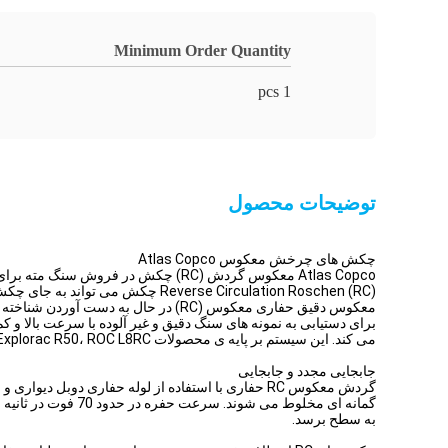
Minimum Order Quantity
1 pcs
توضیحات محصول
چکش های چرخش معکوس Atlas Copco
Atlas Copco معکوس گردش (RC) چکش در فروش سنگ مته برای Explorac R50، ROC L8RC و RD10 راه آهن
Reverse Circulation Roschen (RC) چکش می تواند به جای چکش های RC Atlas Copco باشد.
معکوس دقیق حفاری معکوس (RC) در حال به دست آوردن شناخته شده است و در حال حاضر شایع ترین روش حفاری معدن کاوش استفاده شده در بسیاری از مناطق جهان است.
برای دستیابی به نمونه های سنگ دقیق و غیر آلوده با سرعت بالا و ک
می کند.
این سیستم بر پایه ی محصولات Explorac 220RC، Explorac R50، ROC L8RC و RD10 نصب شده است.
جابجایی مجدد و جابجایی
گردش معکوس RC حفاری با استفاده از لوله حفاری دوبل دیواری و فشار بالا هوا برای ارائه بازگشت مداوم تشکیل و نمونه های آب است.
گمانه ای مخلوط می شوند.
سرعت حفره در حدود 70 فوت در ثانیه فراهم می کند قابل اعتماد ورود به سیستم از آب، مواد معدنی و یا مواد آلاینده طبقه است.
به سطح برسد.