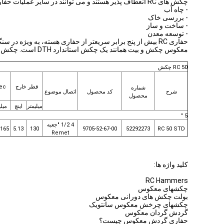
چکش های RC انعطاف پذیر هستند و می توانند در سایر عملیات حفاری مانند:
- چاه آب
- بررسی خاک
- ساخت و ساز
- توسعه معدن
حفاری RC بیش از پنج برابر سریعتر از حفاری هسته، به ویژه در سنگ سخت و تقریبا نیمی از هزینه حفاری هسته سنتی است.
معکوس چکش و بیت همانند یک چکش استاندارد DTH است.
چکش ها و بیت های RC از طراحی با کارایی بالا ب
RC 50 چکش
قطر خارج
ec.
شماره
شرح
کد محصول
اتصال موضوع
محصول
میلیمتر
اینچ
میلی
5 "
4 1/2 "جعبه
-165
5.13
130
9705-52-67-00
52292273
RC 50 STD
Remet
کلید واژه ها:
RC Hammers
چکشهای معکوس
بولت چکش های دورانی معکوس
چکشهای چرخش معکوس سانتویک
گردش گردان معکوس
حفاری گردش معکوس چیست؟