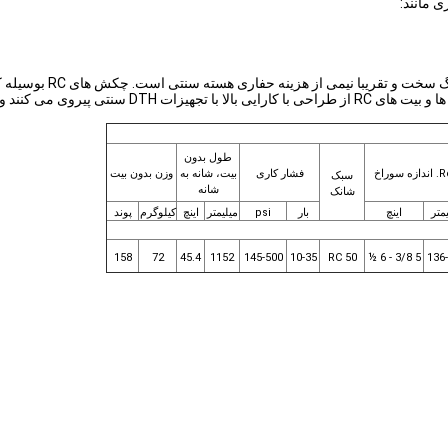
چکش های C
ا تجهیزات DTH سنتی پیروی می کنند و نمونه ای با کیفیت بدون تماس را به بهترین کیفیت می رسانند.
طول بدون
R
اندازه سوراخ
فشار کاری
بیت، شانه به
وزن بدون بیت
سبک
شانه
شانک
متر
اینچ
بار
psi
میلیمتر
اینچ
کیلوگرم
پوند
158
72
45.4
1152
145-500
10-35
RC 50
5 3/8 - 6 ½
136