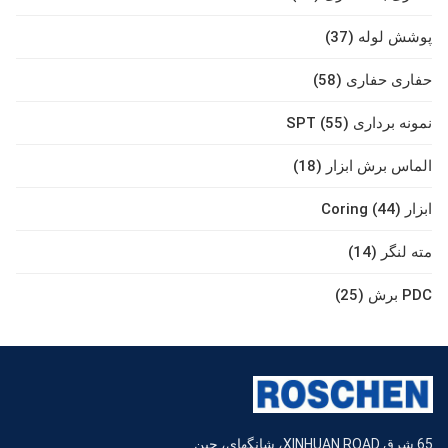
پوشش لوله (37)
حفاری حفاری (58)
نمونه برداری SPT (55)
الماس برش ابزار (18)
ابزار Coring (44)
مته لنگر (14)
PDC برش (25)
65 شرق XINHUAN ROAD، شانگهای، چین