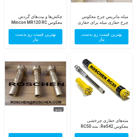
میله ماتریس چرخ معکوس
چکش‌ها و بیت‌های گردش
چرخ حفاری میله برای حفاری
معکوس Mincon MR120 RC
سطح معدن طلایی
Hammer برای همه پروژه‌های
کنترل و اکتشاف درجه
بهترین قیمت رو بدست
بهترین قیمت رو بدست
بیار
بیار
ویدیو
مته‌های حفاری چرخشی
معکوس Re542، مته RC50
RC اپیروک