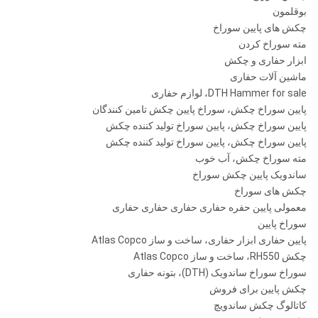
بوقلمون
چکش های پایین سوراخ
مته سوراخ کردن
ابزار حفاری و چکش
DHD1120
ماشین آلات حفاری
DTH Hammer for sale، لوازم حفاری
پایین سوراخ چکش، سوراخ پایین چکش تامین کنندگان
¢ 305-
API 6
پایین سوراخ چکش، پایین سوراخ تولید کننده چکش
1.0-
¢
5/8
ROS 120
12 "
پایین سوراخ چکش، پایین سوراخ تولید کننده چکش
.5Mpa
SD12
445mm
"Reg
مته سوراخ چکش، آب خوب
ساندویک پایین چکش سوراخ
چکش های سوراخ
Numa120
معمولی پایین حفره حفاری حفاری حفاری حفاری
سوراخ پایین
پایین حفاری ابزار حفاری، ساخت و ساز Atlas Copco
یادداشت ها: هر اندازه خاصی از بیت های DTH با درخواست ها در دسترس خواهد بود.
چکش RH550، ساخت و ساز Atlas Copco
سوراخ سوراخ ساندویک (DTH)، بتونه حفاری
Metzke، موضوع Remet در دسترس است!
چکش پایین برای فروش
کاتالوگ چکش ساندویچ