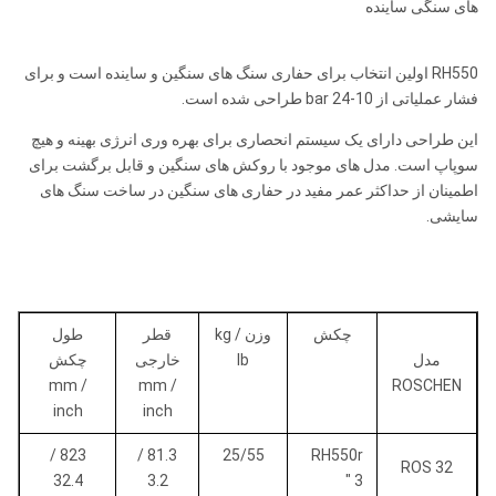
های سنگی ساینده
RH550 اولین انتخاب برای حفاری سنگ های سنگین و ساینده است و برای
فشار عملیاتی از 10-24 bar طراحی شده است.
این طراحی دارای یک سیستم انحصاری برای بهره وری انرژی بهینه و هیچ
سوپاپ است. مدل های موجود با روکش های سنگین و قابل برگشت برای
اطمینان از حداکثر عمر مفید در حفاری های سنگین در ساخت سنگ های
سایشی.
چکش
وزن kg /
قطر
طول
مدل
lb
خارجی
چکش
mm /
mm /
ROSCHEN
inch
inch
823 /
81.3 /
25/55
RH550r
ROS 32
32.4
3.2
3 "