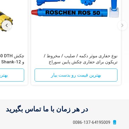
نوع حفاری موثر دکمه / صلیب / مخروط /
تریکون برای حفاری چکش پایین سوراخ
آهن
بهترین قیمت رو بدست بیار
بهتر
در هر زمان با ما تماس بگیرید
0086-137-64195009