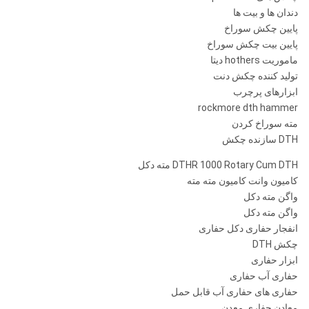
دندان ها و بیت ها
پایین چکش سوراخ
پایین بیت چکش سوراخ
ماموریت hothers دیتا
تولید کننده چکش دنت
ابزارهای پرچرب
rockmore dth hammer
مته سوراخ کردن
DTH سازنده چکش
DTHR 1000 Rotary Cum DTH مته دکل
کامیون وانت کامیون مته مته
واگن مته دکل
واگن مته دکل
انفجار حفاری دکل حفاری
چکش DTH
ابزار حفاری
حفاری آب حفاری
حفاری های حفاری آب قابل حمل
معادن حفاری معدن