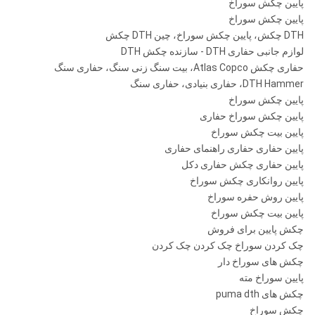
پایین چکش سوراخ
¢ 195-
API 4
پایین چکش سوراخ
1.0-
ROS 82
¢
1/2
8 "
DTH چکش، پایین چکش سوراخ، چین DTH چکش
QL80
رز 84
.5Mpa
254mm
"Reg
لوازم جانبی حفاری DTH - سازنده چکش DTH
حفاری چکش Atlas Copco، بیت سنگ زنی سنگ، حفاری سنگ
SD8
DTH Hammer، حفاری بنیادی، حفاری سنگ
پایین چکش سوراخ
M80 /
پایین چکش سوراخ حفاری
M85
پایین بیت چکش سوراخ
پایین حفاری حفاری راهنمای حفاری
پایین حفاری چکش حفاری دکل
SD10
پایین روانکاری چکش سوراخ
پایین روش حفره سوراخ
پایین بیت چکش سوراخ
چکش پایین برای فروش
API 6
¢ 254-
1.0-
Numa100
10 "
چک کردن سوراخ چک کردن چک کردن
ROS 100
5/8
¢
.5Mpa
چکش های سوراخ دار
"Reg
311mm
پایین سوراخ مته
چکش های puma dth
چکش سوراخ
ROS 100