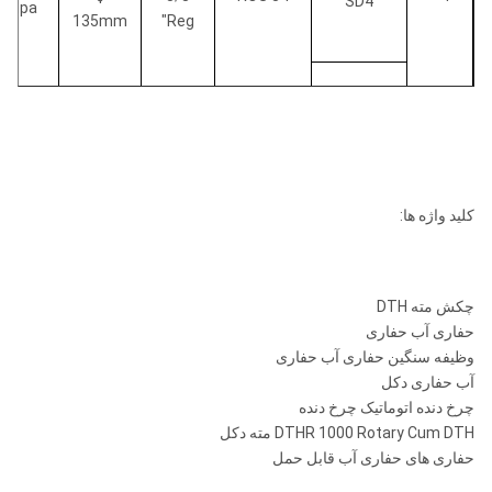
SD4
.5Mpa
135mm
"Reg
M40
DHD350
کلید واژه ها:
COP54
API 2
QL50
چکش مته DTH
3/8
¢ 135-
حفاری آب حفاری
1.0-
"Reg /
ROS 52
¢
5 "
وظیفه سنگین حفاری آب حفاری
.5Mpa
API 3
ROS 54
SD5
155mm
آب حفاری دکل
1/2"
چرخ دنده اتوماتیک چرخ دنده
Reg
DTHR 1000 Rotary Cum DTH مته دکل
حفاری های حفاری آب قابل حمل
M50