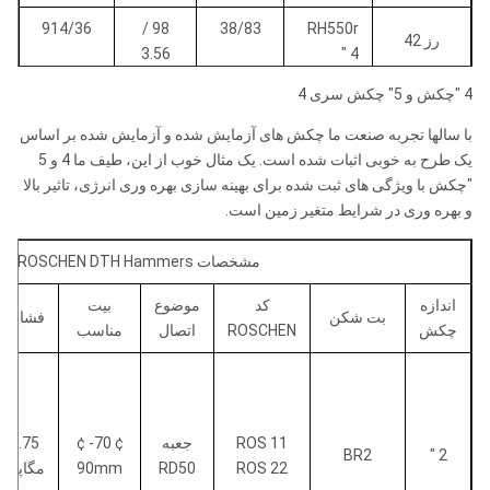
914/36
98 /
38/83
RH550r
رز 42
3.56
4 "
4 "چکش و 5" چکش سری 4
987 /
120 /
68/145
RH550 5
ROS 50
38.86
4.72
"
با سالها تجربه صنعت ما چکش های آزمایش شده و آزمایش شده بر اساس
یک طرح به خوبی اثبات شده است. یک مثال خوب از این، طیف ما 4 و 5
987 /
126 /
73/160
RH550g
ROS 52
"چکش با ویژگی های ثبت شده برای بهینه سازی بهره وری انرژی، تاثیر بالا
38.86
4.96
5 "
و بهره وری در شرایط متغیر زمین است.
987 /
126 /
73/160
RH550r
ROS 54
38.86
4.96
5 "
مشخصات ROSCHEN DTH Hammers
922 /
142 /
72/158
RH550 6
اندازه
کد
موضوع
بیت
ROS 60
بت شکن
فشار ک
36.3
5.6
"
چکش
ROSCHEN
اتصال
مناسب
922 /
150 /
82/180
RH550g
ROS 62
36.3
5.9
6 "
922 /
150 /
82/180
RH550r
ROS 11
جعبه
¢ 70- ¢
7-1.75
ROS 64
BR2
2 "
36.3
5.9
6 "
ROS 22
RD50
90mm
مگاپاس