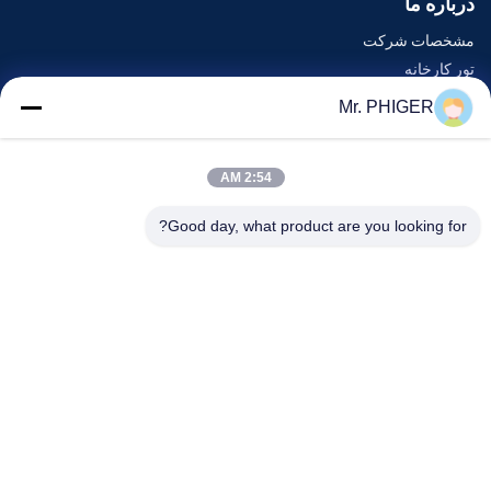
درباره ما
مشخصات شرکت
تور کارخانه
کنترل کیفیت
Mr. PHIGER
نقشه سایت
با ما تماس بگیرید
2:54 AM
Good day, what product are you looking for?
رویدادها
پرونده ها
اخبار
با ما تماس بگیرید
تلفن:
0086-137-64195009