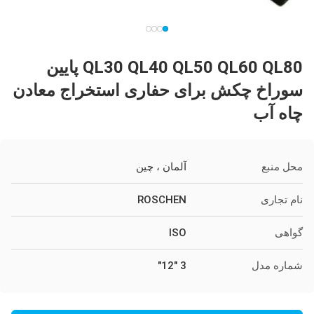
QL30 QL40 QL50 QL60 QL80 پایین
سوراخ چکش برای حفاری استخراج معادن
چاه آب
محل منبع
آلمان ، چین
نام تجاری
ROSCHEN
گواهی
ISO
شماره مدل
3 "12"