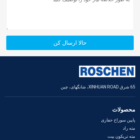
حالا ارسال کن
65 شرق XINHUAN ROAD، شانگهای، چین
محصولات
پایین سوراخ حفاری
مته راد
مته تریکون بیت