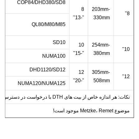
COP84/DHD380/SD8
8
203mm-
8"
"-13"
330mm
QL80/M80/M85
SD10
10
254mm-
10"
"-15"
380mm
NUMA100
DHD1120/SD12
12
305mm-
12"
"-20"
508mm
NUMA120/NUMA125
نکات: هر اندازه خاص از بیت های DTH با درخواست در دسترس خواهد بود.
موضوع Metzke، Remet موجود است!