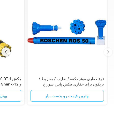
نوع حفاری موثر دکمه / صلیب / مخروط /
تریکون برای حفاری چکش پایین سوراخ
آهن
بهترین قیمت رو بدست بیار
بهتر