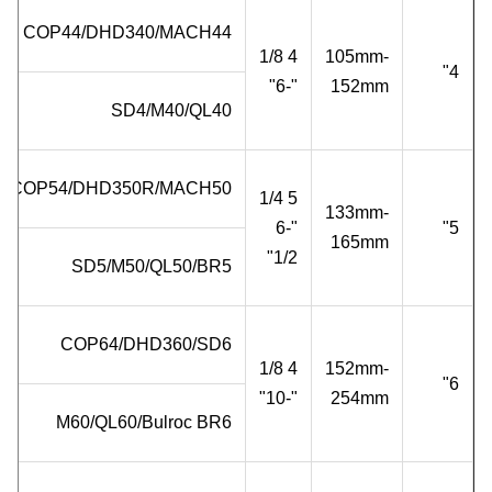
COP44/DHD340/MACH44
4 1/8
105mm-
4"
"-6"
152mm
SD4/M40/QL40
COP54/DHD350R/MACH50
5 1/4
133mm-
"-6
5"
165mm
1/2"
SD5/M50/QL50/BR5
COP64/DHD360/SD6
4 1/8
152mm-
6"
"-10"
254mm
M60/QL60/Bulroc BR6