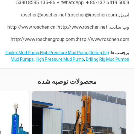
WhatsApp: + 86-137 6419 5009؛
+ 86-135 8585 5390
ایمیل: roschen@roschen.com؛
roschen@roschen.net
وب سایت: http://www.roschen.net؛
http://www.roschen.cn
http://www.roschen.com؛
http://www.roschengroup.com
برچسب ها:
Triplex Mud Pump,High Pressure Mud Pump,Drilling Rig
Mud Pumps
,
High Pressure Mud Pump
,
Drilling Rig Mud Pumps
محصولات توصیه شده