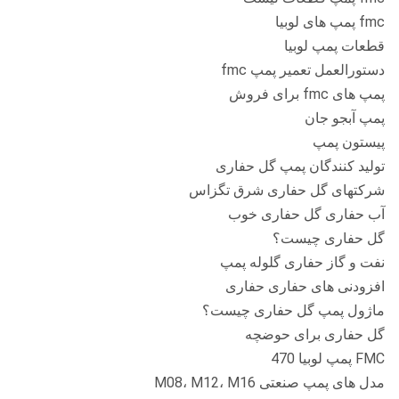
fmc پمپ های لوبیا
قطعات پمپ لوبیا
دستورالعمل تعمیر پمپ fmc
پمپ های fmc برای فروش
پمپ آبجو جان
پیستون پمپ
تولید کنندگان پمپ گل حفاری
شرکتهای گل حفاری شرق تگزاس
آب حفاری گل حفاری خوب
گل حفاری چیست؟
نفت و گاز حفاری گلوله پمپ
افزودنی های حفاری حفاری
ماژول پمپ گل حفاری چیست؟
گل حفاری برای حوضچه
FMC پمپ لوبیا 470
مدل های پمپ صنعتی M08، M12، M16