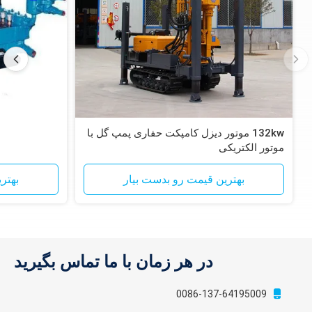
132kw موتور دیزل کامپکت حفاری پمپ گل با
موتور الکتریکی
بهترین قیمت رو بدست بیار
بهتر
در هر زمان با ما تماس بگیرید
0086-137-64195009