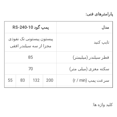
پارامترهای فنی:
مدل
پمپ گود RS-240-10
پیستون پیستونی تک نفوذی
تایپ کنید
مجزا از سه سیلندر افقی
قطر سیلندر (میلیمتر)
85
سکته مغزی (میلی متر)
70
سرعت پمپ (r / min)
200
132
83
55
جریان (L / min)
240
158
100
66
فشار (MPa)
2.5
4
6.5
10
کلید واژه ها:
قدرت (کیلووات)
18.5