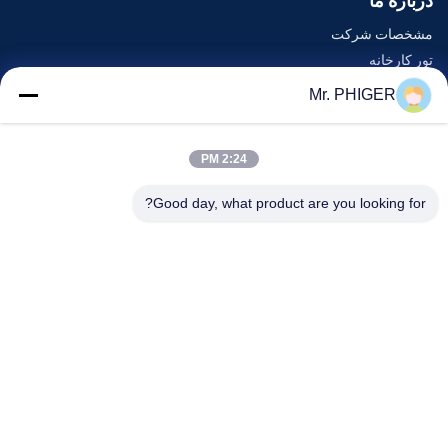
درباره ما
مشخصات شرکت
تور کارخانه
کنترل کیفیت
Mr. PHIGER
نقشه سایت
با ما تماس بگیرید
2:24 PM
Good day, what product are you looking for?
رویدادها
پرونده ها
اخبار
با ما تماس بگیرید
تلفن:
0086-137-64195009