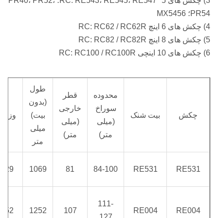
3) چکش های 5 "RC: RE543، RE545، RE547؛ PR40، PR52،
PR54؛ MX5456
4) چکش های 6 اینچ RC: RC62 / RC62R
5) چکش های 8 اینچ RC: RC82 / RC82R
6) چکش های 10 اینچی RC: RC100 / RC100R
طول
محدوده
قطر
(بدون
سوراخ
خارجی
چکش
بیت شنک
بیت)
وزن
(میلی
(میلی
میلی
متر)
متر)
متر
29
1069
81
84-100
RE531
RE531
111-
52
1252
107
RE004
RE004
127