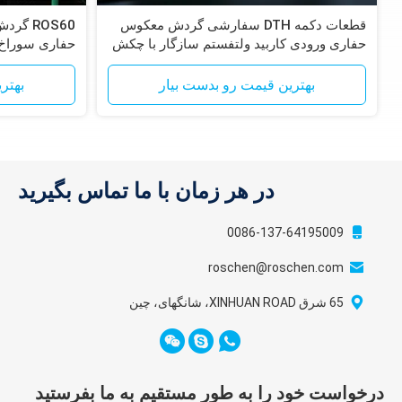
135-
84.5
1294
130
PR54
PR54
قطعات دکمه DTH سفارشی گردش معکوس
150
حفاری ورودی کاربید ولتفستم سازگار با چکش
های RC Epiroc
سیستم برای 
بهترین قیمت رو بدست بیار
بهتر
136-
90
1362
132
MX5456
MX5456
150
در هر زمان با ما تماس بگیرید
152-
RC62 /
RC62 /
110
1320
146
190
RC62R
RC62R
0086-137-64195009
roschen@roschen.com
190-
RC82 /
RC82 /
185
1395
180
250
RC82R
RC82R
65 شرق XINHUAN ROAD، شانگهای، چین
250-
RC100 /
RC100 /
328
1528
240
370
RC100R
RC100R
درخواست خود را به طور مستقیم به ما بفرستید