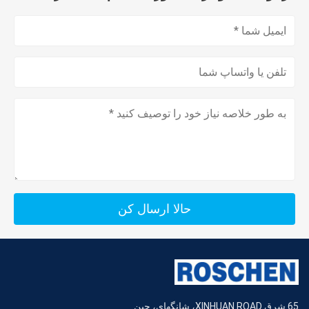
حالا ارسال کن
65 شرق XINHUAN ROAD، شانگهای، چین