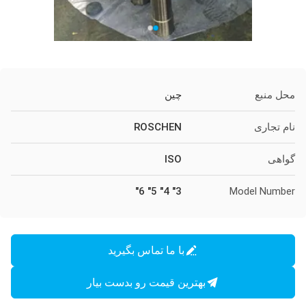
محل منبع
چین
نام تجاری
ROSCHEN
گواهی
ISO
3" 4" 5" 6"
Model Number
با ما تماس بگیرید
بهترین قیمت رو بدست بیار