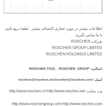
113-
57
1191
109.5
RE542
RE542
130
اطلاعات بیشتر در مورد حفاری اکتشاف بیشتر ، لطفا دریغ نکنید
با ما تماس بگیرید.
120-
شرکت ROSCHEN
62
1191
116
RE543
RE543
135
ROSCHEN GROUP LIMITED
ROSCHEN HOLDINGS LIMITED
122-
اسکایپ: ROSCHEN.TOOL ، ROSCHEN_GROUP
65
1261
117.5
RE545
RE545
135
ایمیل: roschen@roschen.com؛roschen@roschen.net
وب سایت: http://www.roschen.net؛http://www.roschen.cn
130-
71
1270
124.5
RE547
RE547
146
http://www.roschen.com؛http://www.roschengroup.com