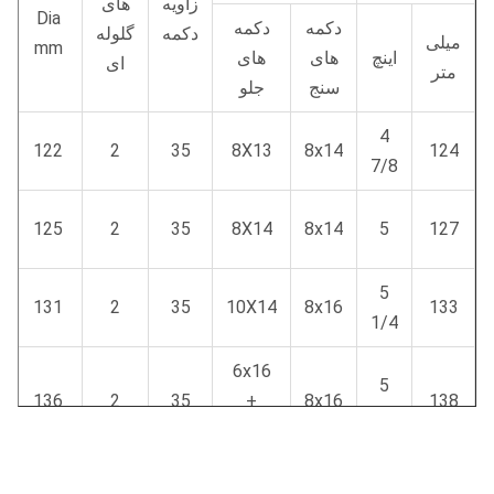
زاویه
های
Dia
دکمه
دکمه
دکمه
گلوله
میلی
mm
اینچ
های
های
ای
متر
سنج
جلو
4
122
2
35
8X13
8x14
124
7/8
125
2
35
8X14
8x14
5
127
5
131
2
35
10X14
8x16
133
1/4
6x16
5
136
2
35
+
8x16
138
4/9
3x14