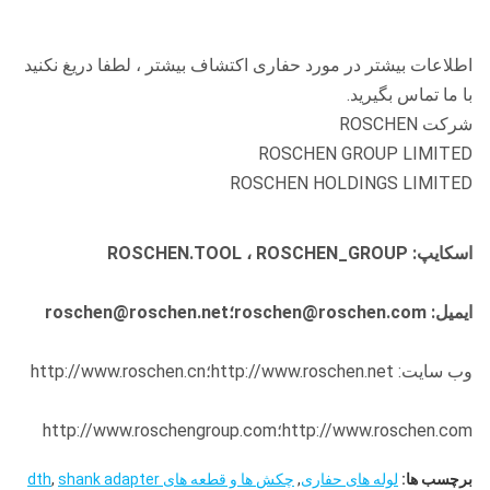
بیت RD52 RC
اطلاعات بیشتر در مورد حفاری اکتشاف بیشتر ، لطفا دریغ نکنید
بدون دکمه x
قطر
با ما تماس بگیرید.
حفره
قطر میلی متر
کفن
شرکت ROSCHEN
زاویه
های
Dia
ROSCHEN GROUP LIMITED
دکمه
دکمه
دکمه
گلوله
میلی
mm
ROSCHEN HOLDINGS LIMITED
اینچ
های
های
ای
متر
سنج
جلو
اسکایپ: ROSCHEN.TOOL ، ROSCHEN_GROUP
5
131
2
35
10x14
8x16
133
1/4
ایمیل: roschen@roschen.com؛roschen@roschen.net
6x16
5
134
2
35
+
8x16
136
وب سایت: http://www.roschen.net؛http://www.roschen.cn
3/8
3x14
http://www.roschen.com؛http://www.roschengroup.com
6x16
138
2
35
+
8x16
5/2
140
برچسب ها:
لوله های حفاری
,
چکش ها و قطعه های dth
shank adapter
,