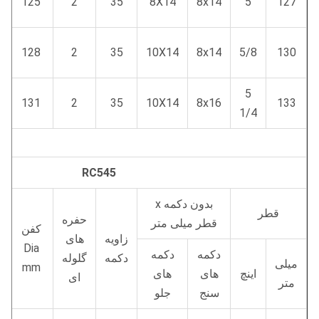
125
2
35
8X14
8x14
5
127
128
2
35
10X14
8x14
5/8
130
5
131
2
35
10X14
8x16
133
1/4
RC545
بدون دکمه x
قطر
حفره
قطر میلی متر
کفن
زاویه
های
Dia
دکمه
دکمه
دکمه
گلوله
میلی
mm
اینچ
های
های
ای
متر
سنج
جلو