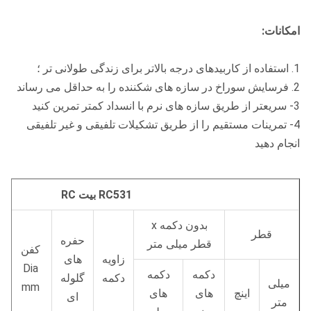
امکانات:
1. استفاده از کاربیدهای درجه بالاتر برای زندگی طولانی تر ؛
2. فرسایش سوراخ در سازه های شکننده را به حداقل می رساند
3- سریعتر از طریق سازه های نرم با انسداد کمتر تمرین کنید
4- تمرینات مستقیم را از طریق تشکیلات تلفیقی و غیر تلفیقی
انجام دهید
RC531 بیت RC
بدون دکمه x
قطر
حفره
قطر میلی متر
کفن
زاویه
های
Dia
دکمه
دکمه
دکمه
گلوله
میلی
mm
اینچ
های
های
ای
متر