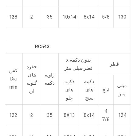
128
2
35
10x14
8x14
5/8
130
RC543
بدون دکمه x
قطر
حفره
قطر میلی متر
کفن
زاویه
های
Dia
دکمه
دکمه
دکمه
گلوله
میلی
mm
اینچ
های
های
ای
متر
سنج
جلو
4
122
2
35
8X13
8x14
124
7/8