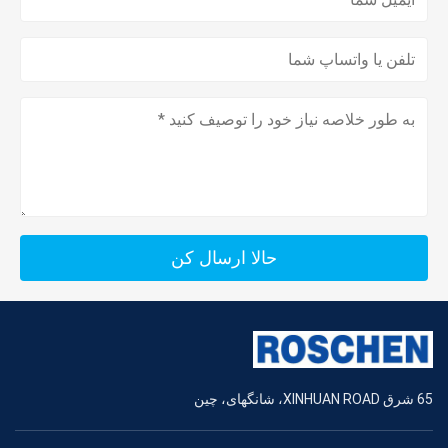
اینچ
های
های
ای
متر
سنج
جلو
6x16
5
134
2
35
+
8x16
136
3/8
3x14
6x16
138
2
35
+
8x16
5/2
140
3x14
حالا ارسال کن
6x16
5
141
2
35
+
8x16
143
5/8
3x14
6x16
5
144
2
35
+
8x16
146
65 شرق XINHUAN ROAD، شانگهای، چین
3/4
3x14