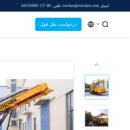
ایمیل roschen@roschen.com
تلفن: 86-137-64195009


درخواست نقل قول