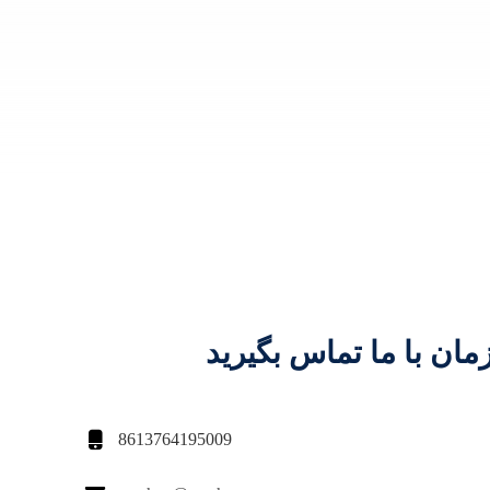
مان با ما تماس بگیرید

8613764195009