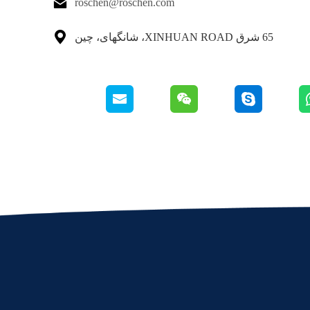

roschen@roschen.com

65 شرق XINHUAN ROAD، شانگهای، چین