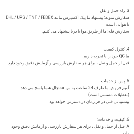
29/18
8.3
12X6
14X8
2
110
میلی
5/16
NUMA100
متر
3. راه حمل و نقل
4
سفارش نمونه: پیشنهاد ما پیک اکسپرس مانند DHL / UPS / TNT / FEDEX
19.17
8.7
12X6
14X8
2
115
305
1/2
یا هوایی است
DHD1120 /
میلی
SD12
سفارش فله: ما از طریق هوا یا دریا پیشنهاد می کنیم.
متر -
12
20.27
9.2
14X7
14X8
2
5
127
ROS 120
12 "
"-20"
508
NUMA120 /
4. کنترل کیفیت
میلی
NUMA125
ما QC خود را با تجربه داریم.
130
5/8
متر
2
14X8
14X7
9.7
21.37
قبل از حمل و نقل ، برای هر سفارش بازرسی و آزمایش دقیق وجود دارد.
یادداشت ها: هر اندازه بیتی خاص DTH با درخواست در دسترس خواهد
محدب
بود.
5. پس از خدمات:
105
Metzke ، موضوع Remet در دسترس است!
4/8
2
14X8
12X6
8
63/17
آ.تیم فروش ما ظرف 24 ساعت به س yourال شما پاسخ می دهد
(تعطیلات مستثنی است)
بپشتیبانی فنی در هر زمان در دسترس خواهد بود
4
73/18
8.5
12X6
14X8
2
110
5/16
6. کیفیت و خدمات:
4
19.83
9
12X7
14X8
2
115
A. قبل از حمل و نقل ، برای هر سفارش بازرسی و آزمایش دقیق وجود
1/2
دارد.