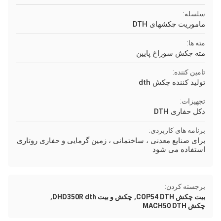
سلسله:
ماموریت چکشهای DTH
مته ها:
مته چکش سوراخ پایین
تامین کننده:
تولید کننده چکش dth
تجهیزات:
دکل حفاری DTH
برنامه های کاربردی:
برای صنایع معدنی ، ساختمانی ، زمین گرمایی و حفاری روتاری
استفاده می شود
برجسته کردن:
,
,
بیت چکش COP54 DTH
چکش و بیت DHD350R dth
چکش MACH50 DTH