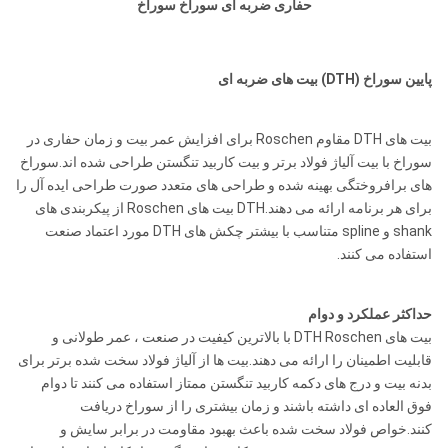
حفاری ضربه ای سوراخ سوراخ
پایین سوراخ (DTH) بیت های ضربه ای
بیت های DTH مقاوم Roschen برای افزایش عمر بیت و زمان حفاری در
سوراخ با بیت آلیاژ فولاد برتر و بیت کاربید تنگستن طراحی شده اند.سوراخ
های برافروختگی بهینه شده و طراحی های متعدد صورت طراحی ایده آل را
برای هر برنامه ارائه می دهند.DTH بیت های Roschen از پیکربندی های
shank و spline متناسب با بیشتر چکش های DTH مورد اعتماد صنعت
استفاده می کنند.
حداکثر عملکرد و دوام
بیت های DTH Roschen با بالاترین کیفیت در صنعت ، عمر طولانی و
قابلیت اطمینان را ارائه می دهند.بیت ها از آلیاژ فولاد سخت شده برتر برای
بدنه بیت و درج های دکمه کاربید تنگستن ممتاز استفاده می کنند تا دوام
فوق العاده ای داشته باشند و زمان بیشتری را از سوراخ دریافت
کنند.خواص فولاد سخت شده باعث بهبود مقاومت در برابر سایش و