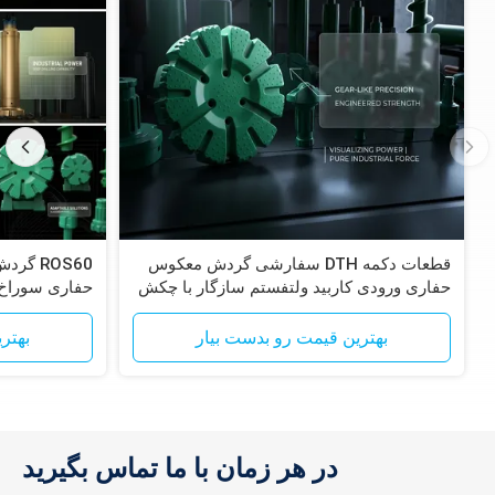
قطعات دکمه DTH سفارشی گردش معکوس
حفاری ورودی کاربید ولتفستم سازگار با چکش
های RC Epiroc
سیستم برای 
بهترین قیمت رو بدست بیار
بهتر
در هر زمان با ما تماس بگیرید