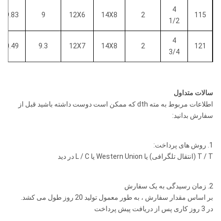
ROS 54
QL50 / BR5
متر
4
19.83
9
12X6
14X8
2
115
1/2
152
COP64 /
میلی
ROS 62
DHD360 /
4
20.49
9.3
12X7
14X8
2
121
متر -
4 1/8
SD6
3/4
6 "
"-10"
254
M60 / QL60 /
میلی
93/20
9.5
14X8
14X8
2
5
127
ROS 64
Bulroc BR6
متر
سالات متداول
اطلاعات مربوط به مته dth که ممکن است دوست داشته باشید قبل از
203
COP84 /
22.04
10
14X8
14X8
2
5/8
130
سفارش بدانید:
میلی
ROS 82
DHD380 /
متر -
SD8
8 "-13"
8 "
6
330
57.32
26
14X10
16X8
2
165
1. روش های پرداخت:
1/2
QL80 / M80 /
میلی
ROS 84
T / T (انتقال تلگرافی) یا Western Union یا L / C در دید
M85
متر
کشف کنید
254
2. زمان رسیدگی به یک سفارش
19.19
7.8
12X6
SD10
14X8
2
4/8
105
میلی
بر اساس مقدار سفارش ، به طور معمول تولید 20 روز طول می کشد.
متر -
10
در 3 روز کاری پس از دریافت پیش پرداخت
ROS 100
10 "
"-15"
380
4