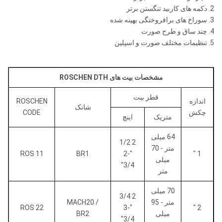
2. دکمه های کاربید تنگستن برتر
3. سوراخ های برافروختگی بهینه شده
4. چند ساق و طرح صورت
5. تنظیمات مختلف صورت و اسپلین
مشخصات بیت های ROSCHEN DTH
قطر بیت
اندازه
ROSCHEN
شانک
چکش
CODE
متریک
اینچ
64 میلی
2 1/2
متر - 70
ROS 11
BR1
"-2
1 "
میلی
3/4"
متر
70 میلی
2 3/4
متر - 95
MACH20 /
ROS 22
"-3
2 "
میلی
BR2
3/4"