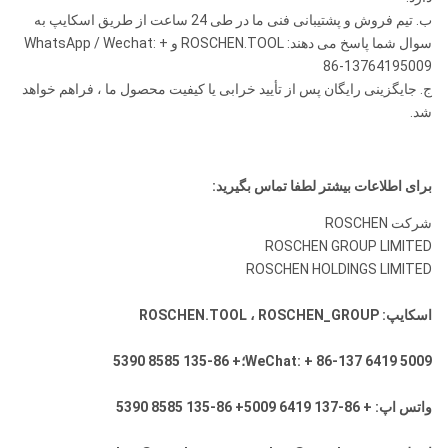
ب. تیم فروش و پشتیبانی فنی ما در طی 24 ساعت از طریق اسکایپ به
93/20
9.5
14X8
14X8
2
5
127
سوال شما پاسخ می دهند: ROSCHEN.TOOL و WhatsApp / Wechat: +
86-13764195009
ج. جایگزینی رایگان پس از تأیید خرابی یا کیفیت محصول ما ، فراهم خواهد
22.04
10
14X8
14X8
2
5/8
130
شد.
برای اطلاعات بیشتر لطفا تماس بگیرید:
شرکت ROSCHEN
ROSCHEN GROUP LIMITED
ROSCHEN HOLDINGS LIMITED
اسکایپ: ROSCHEN.TOOL ، ROSCHEN_GROUP
WeChat: + 86-137 6419 5009؛+ 86-135 8585 5390
واتس اپ: + 86-137 6419 5009+ 86-135 8585 5390