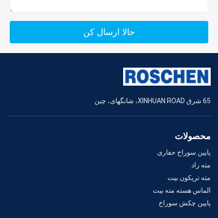
حالا ارسال کن
65 شرق XINHUAN ROAD، شانگهای، چین
محصولات
پایین سوراخ حفاری
مته راد
مته تریکون بیت
الماس هسته مته بیت
پایین چکش سوراخ