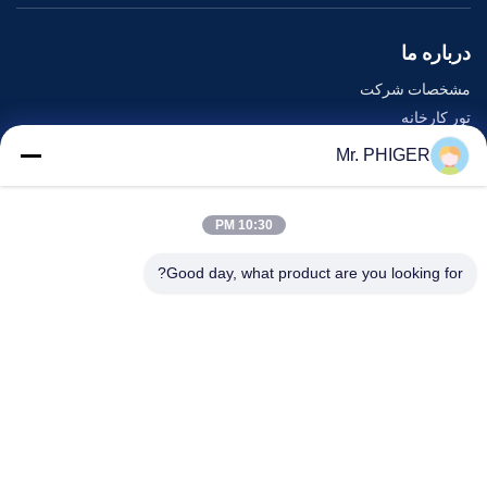
درباره ما
مشخصات شرکت
تور کارخانه
کنترل کیفیت
Mr. PHIGER
نقشه سایت
با ما تماس بگیرید
10:30 PM
Good day, what product are you looking for?
رویدادها
پرونده ها
اخبار
با ما تماس بگیرید
تلفن:
0086-137-64195009