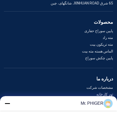
65 شرق XINHUAN ROAD، شانگهای، چین
محصولات
پایین سوراخ حفاری
مته راد
مته تریکون بیت
الماس هسته مته بیت
پایین چکش سوراخ
درباره ما
مشخصات شرکت
تور کارخانه
کنترل کیفیت
Mr. PHIGER
نقشه سایت
با ما تماس بگیرید