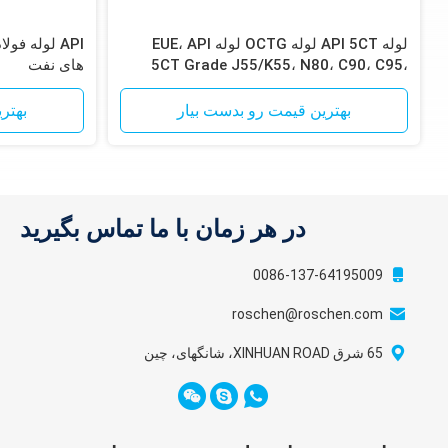
لوله API 5CT لوله OCTG لوله EUE، API
5CT Grade J55/K55، N80، C90، C95،
های نفت
P110، Ends EUE
بهترین قیمت رو بدست بیار
بهتر
در هر زمان با ما تماس بگیرید
0086-137-64195009
roschen@roschen.com
65 شرق XINHUAN ROAD، شانگهای، چین