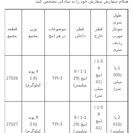
هنگام سفارش سفارش خود را به سادگی مشخص کنید
طول
سری
مونتاژ
قطر
قطر
موضوعات
وزن
قطعه
مورب
خارج
داخلی
در هر اینچ
مجمع
مجمع
ردیف
سری
1-5 /
1 پا
8
1-1 / 8
4 پوند
(305
اینچ
اینچ (29
3-TPI
(1.8
27026
میلی
(41
میلیمتر)
کیلوگرم)
متر)
میلی
متر)
1-5 /
8
2 پا
1-1 / 8
8 پوند
اینچ
(610
اینچ (29
3-TPI
(3.6
27027
(41
میلیمتر)
میلیمتر)
کیلوگرم)