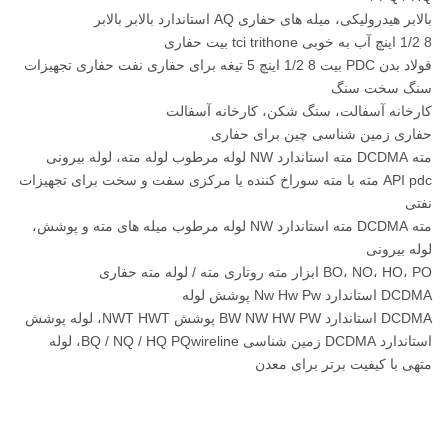
بالابر هیدرولیکی، میله های حفاری AQ استاندارد بالابر بالابر
8 1/2 اینچ آب به خوبی tci trithone بیت حفاری
فولاد بدن PDC بیت 8 1/2 اینچ 5 تیغه برای حفاری نفت حفاری تجهیزات
سنگ سخت سنگ
کارخانه آسفالت، سنگ شکن، کارخانه آسفالت
حفاری زمین شناسی چین برای حفاری
مته DCDMA مته استاندارد NW لوله مرطوب لوله مته، لوله بیرونی
API pdc مته با مته سوراخ کننده یا مرکزی سفت و سخت برای تجهیزات
نفتی
مته DCDMA مته استاندارد NW لوله مرطوب میله های مته و پوشش،
لوله بیرونی
BO، NO، HO، PO ابزار مته روتاری مته / لوله مته حفاری
DCDMA استاندارد Nw Hw Pw پوشش لوله
DCDMA استاندارد BW NW HW PW پوشش NWT HWT، لوله پوشش
استاندارد DCDMA زمین شناسی BQ / NQ / HQ PQwireline، لوله
متهی با کیفیت برتر برای معدن