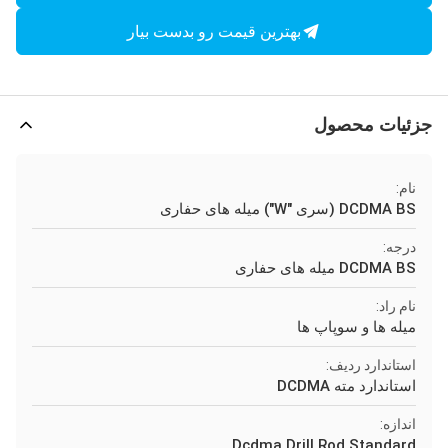
بهترین قیمت رو بدست بیار
جزئیات محصول
نام:
DCDMA BS (سری "W") میله های حفاری
درجه:
DCDMA BS میله های حفاری
نام راد:
میله ها و سوپاپ ها
استاندارد ردیف:
استاندارد مته DCDMA
اندازه:
Dcdma Drill Rod Standard