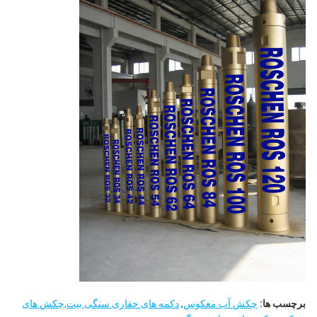
برچسب ها:
چکش آب معکوس
,
دکمه های حفاری سنگی بیت,چکش های