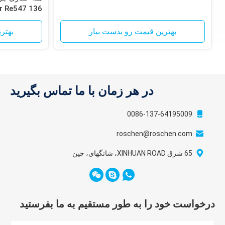
Hammer Re547 136
بهترین قیمت رو بدست بیار
بهتر
در هر زمان با ما تماس بگیرید
0086-137-64195009
roschen@roschen.com
65 شرق XINHUAN ROAD، شانگهای، چین
درخواست خود را به طور مستقیم به ما بفرستید