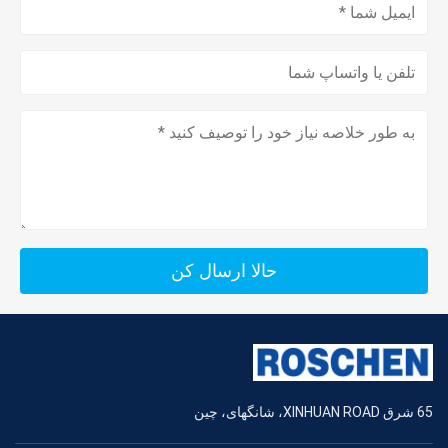
حالا ارسال کن
65 شرق XINHUAN ROAD، شانگهای، چین