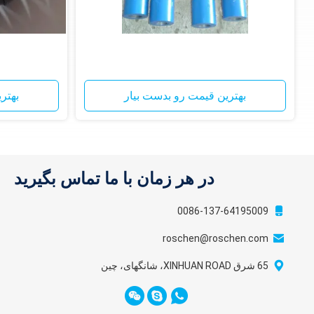
بهترین قیمت رو بدست بیار
بهتر
در هر زمان با ما تماس بگیرید
0086-137-64195009
roschen@roschen.com
65 شرق XINHUAN ROAD، شانگهای، چین