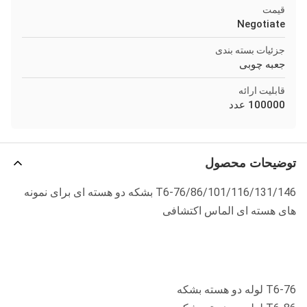
قیمت
Negotiate
جزئیات بسته بندی
جعبه چوبی
قابلیت ارائه
100000 عدد
توضیحات محصول
T6-76/86/101/116/131/146 بشکه دو هسته ای برای نمونه
های هسته ای الماس اکتشافی
T6-76 لوله دو هسته بشکه