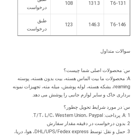
108
131.3
T6-131
درخواست
طبق
123
146.3
T6-146
درخواست
سوالات متداول
س: محصولات اصلی شما چیست؟
A: محصولات ما بیت الماس هسته، بیت بدون هسته، پوسته
reaming، بشکه هسته، لوله پوشش، میله مته، تجهیزات نمونه
برداری خاک و سایر لوازم جانبی را پوشش می دهد.
س: در مورد شرایط تحویل چطور؟
A: 1. پرداخت: T/T، L/C، Western Union، Paypal.
2. بدون درخواست در دقیقه.مقدار سفارش.
3. حمل و نقل: توسط DHL/UPS/Fedex express، هوا، دریا،