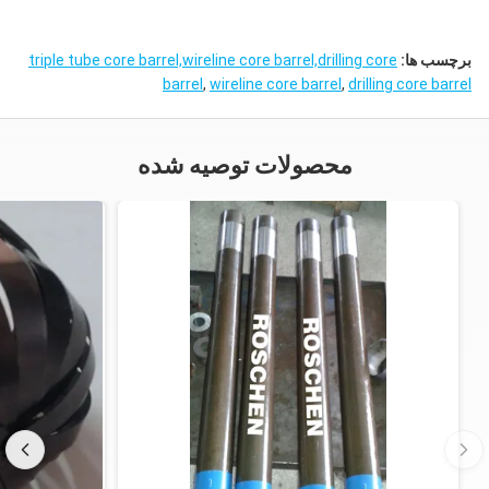
برچسب ها:
triple tube core barrel,wireline core barrel,drilling core
barrel
,
wireline core barrel
,
drilling core barrel
محصولات توصیه شده