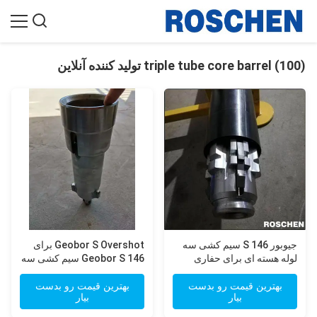
triple tube core barrel (100) تولید کننده آنلاین
جیوبور S 146 سیم کشی سه
Geobor S Overshot برای
لوله هسته ای برای حفاری
Geobor S 146 سیم کشی سه
نمونه های بزرگ هسته الماس
لوله هسته ای بشکه بلند کردن
نمونه های هسته ای
بهترین قیمت رو بدست
بهترین قیمت رو بدست
بیار
بیار