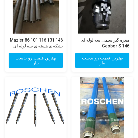
مغزه گیر سیمی سه لوله ای
Mazier 86 101 116 131 146
Geobor S 146
بشکه ی هسته ی سه لوله ای
برای گرفتن نمونه های هسته ی
خاک بدون اختلال
بهترین قیمت رو بدست
بهترین قیمت رو بدست
بیار
بیار