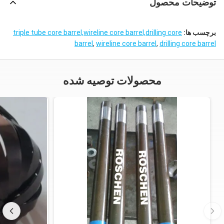
توضیحات محصول
برچسب ها:
triple tube core barrel,wireline core barrel,drilling core
barrel
,
wireline core barrel
,
drilling core barrel
محصولات توصیه شده