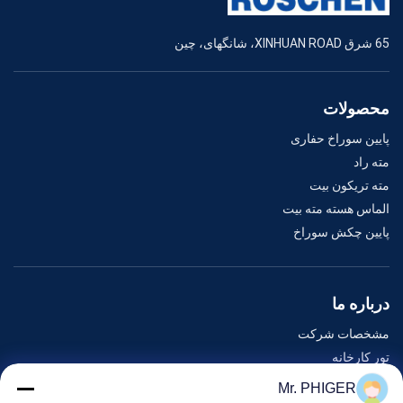
65 شرق XINHUAN ROAD، شانگهای، چین
محصولات
پایین سوراخ حفاری
مته راد
مته تریکون بیت
الماس هسته مته بیت
پایین چکش سوراخ
درباره ما
مشخصات شرکت
تور کارخانه
کنترل کیفیت
Mr. PHIGER