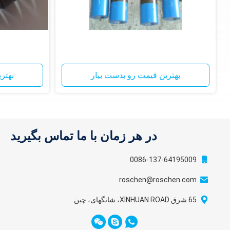
بهترین قیمت رو بدست بیار
بهتر
در هر زمان با ما تماس بگیرید
0086-137-64195009
roschen@roschen.com
65 شرق XINHUAN ROAD، شانگهای، چین