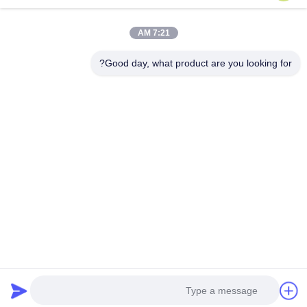
نقشه سایت
با ما تماس بگیرید
7:21 AM
Good day, what product are you looking for?
رویدادها
پرونده ها
اخبار
با ما تماس بگیرید
تلفن:
0086-137-64195009
سیاست حفظ حریم خصوصی
| چین کیفیت خوب پایین سوراخ حفاری تامین کننده حق
چاپ 2015-2026 ROSCHEN GROUP . تمام حقوق . محجوز