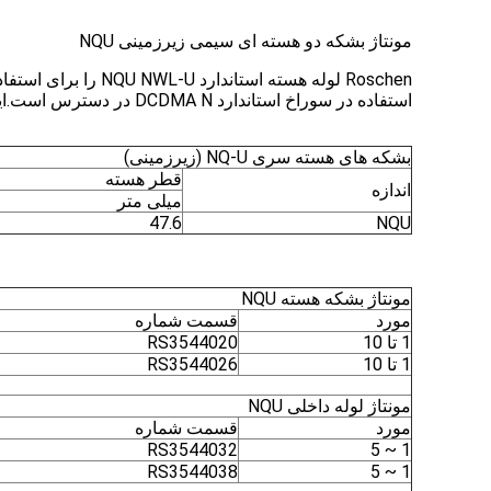
مونتاژ بشکه دو هسته ای سیمی زیرزمینی NQU
استفاده در سوراخ استاندارد DCDMA N در دسترس است.این شامل مجموعه سر NQU، اجزای لوله داخلی NQU و اجزای لوله بیرونی NQU است.
بشکه های هسته سری NQ-U (زیرزمینی)
قطر هسته
اندازه
میلی متر
47.6
NQU
مونتاژ بشکه هسته NQU
مورد
قسمت شماره
1 تا 10
RS3544020
1 تا 10
RS3544026
مونتاژ لوله داخلی NQU
مورد
قسمت شماره
RS3544032
1 ~ 5
RS3544038
1 ~ 5