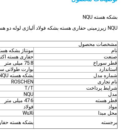
بشکه هسته NQU
NQU زیرزمینی حفاری هسته بشکه فولاد آلیاژی لوله دو هسته بشکه
مشخصات محصول
نام
مونتاژ بشکه هسته U
صنعت
حفاری هسته اکت
قطر سوراخ
75.8 میلی متر
استاندارد
بوارت طولانی س
شماره مدل
بشکه هسته NQU
نام تجاری
ROSCHEN
شرایط پرداخت
T/T
مدل
NQU
قطر هسته
47.6 میلی متر
مواد
فولاد
محل مبدا
WuXi
برجسته
بشکه هسته حفاری 