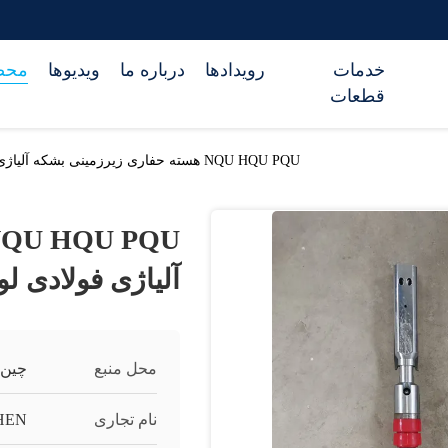
خدمات
رویدادها
درباره ما
ویدیوها
محص
قطعات
NQU HQU PQU هسته حفاری زیرزمینی بشکه آلیاژی فولادی لوله دو هسته ای
آلیاژی فولادی ل
محل منبع
چین
نام تجاری
HEN