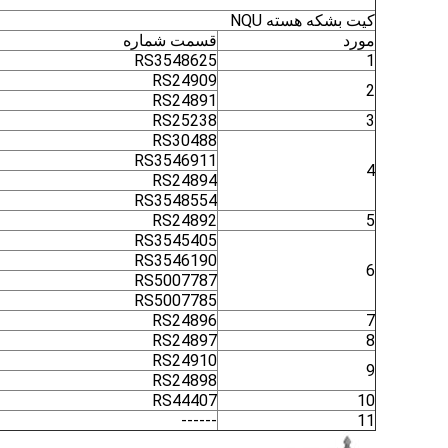
کیت بشکه هسته NQU
مورد
قسمت شماره
RS3548625
1
RS24909
2
RS24891
RS25238
3
RS30488
RS3546911
4
RS24894
RS3548554
RS24892
5
RS3545405
RS3546190
6
RS5007787
RS5007785
RS24896
7
RS24897
8
RS24910
9
RS24898
RS44407
10
------
11