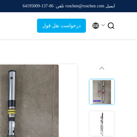
ایمیل roschen@roschen.com
تلفن: 86-137-64195009


درخواست نقل قول