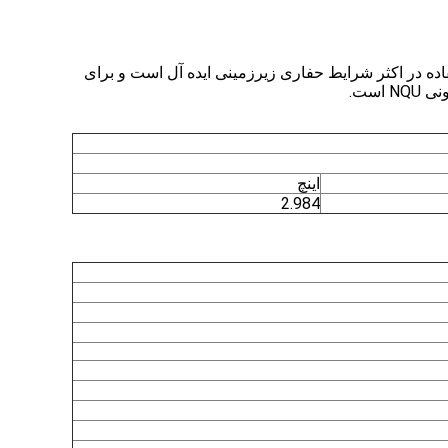
د NQU NWL-U را برای استفاده با میله های NQ/NRQ/NT ارائه می دهد.بشکه هسته NQU برای استفاده در اکثر شرایط حفاری زیرزمینی ایده آل است و برای
اینچ
2.984