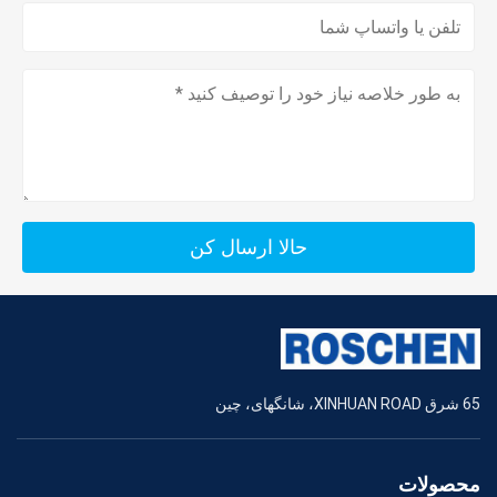
حالا ارسال کن
65 شرق XINHUAN ROAD، شانگهای، چین
محصولات