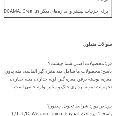
برای جزئیات بیشتر و اندازه‌های دیگر CDDA، DCAMA، Crealius و ISO، لطفاً از مهندسان ما استعلام بگیرید.
سوالات متداول
س: محصولات اصلی شما چیست؟
پاسخ: محصولات ما شامل مته مغزه گیر الماسه، مته بدون
مغزه، پوسته برقو، مغزه گیر، لوله جداری، میله حفاری،
تجهیزات نمونه برداری خاک و سایر لوازم جانبی است.
س: در مورد شرایط تحویل چطور؟
پاسخ: 1. پرداخت: T/T، L/C، Western Union، Paypal.