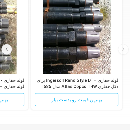
لوله حفاری Ingersoll Rand Style DTH برای
دکل حفاری Atlas Copco T4W مدل T685
لوله حفاری DTH
بهترین قیمت رو بدست بیار
بهتر