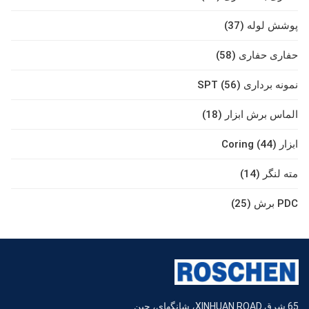
پوشش لوله (37)
حفاری حفاری (58)
نمونه برداری SPT (56)
الماس برش ابزار (18)
ابزار Coring (44)
مته لنگر (14)
PDC برش (25)
65 شرق XINHUAN ROAD، شانگهای، چین