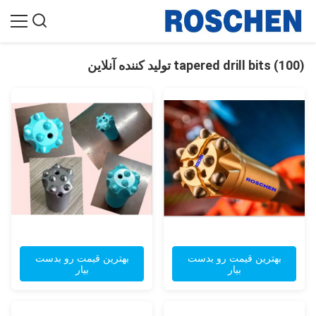
tapered drill bits (100) تولید کننده آنلاین
بهترین قیمت رو بدست
بهترین قیمت رو بدست
بیار
بیار