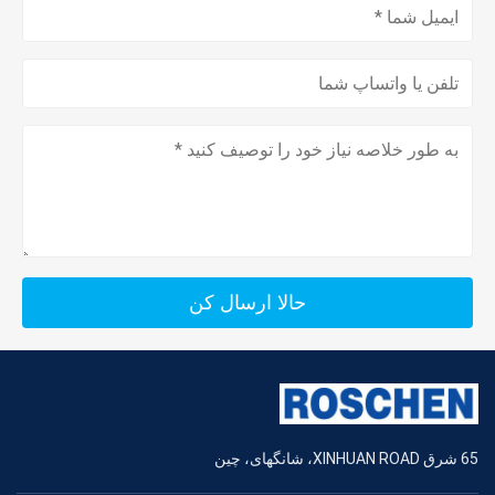
حالا ارسال کن
65 شرق XINHUAN ROAD، شانگهای، چین