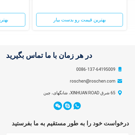
بهترین قیمت رو بدست بیار
بهتر
در هر زمان با ما تماس بگیرید
0086-137-64195009
roschen@roschen.com
65 شرق XINHUAN ROAD، شانگهای، چین
درخواست خود را به طور مستقیم به ما بفرستید