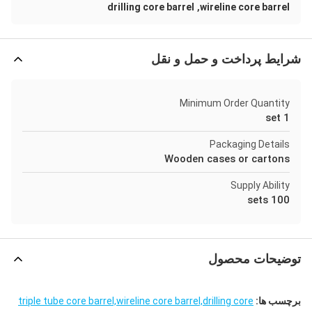
,
drilling core barrel
wireline core barrel
شرایط پرداخت و حمل و نقل
Minimum Order Quantity
1 set
Packaging Details
Wooden cases or cartons
Supply Ability
100 sets
توضیحات محصول
برچسب ها:
triple tube core barrel,wireline core barrel,drilling core