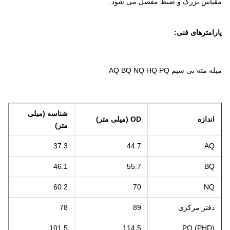
مقیاس بزرگ و ضبط مفصل می شود.
پارامترهای فنی:
میله مته بی سیم AQ BQ NQ HQ PQ
شناسه (میلی
اندازه
OD (میلی متر)
متر)
37.3
44.7
AQ
46.1
55.7
BQ
60.2
70
NQ
دفتر مرکزی
89
78
101.5
114.5
PQ (PHD)