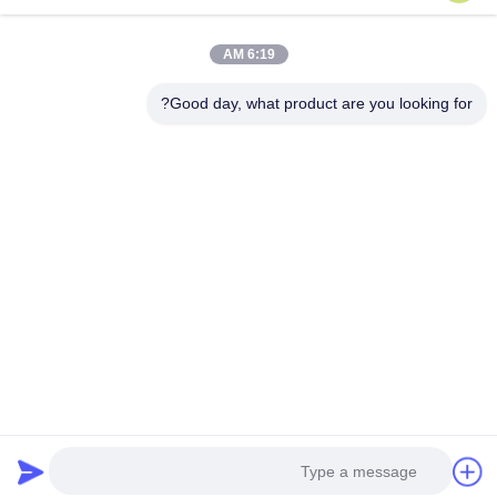
نقشه سایت
با ما تماس بگیرید
6:19 AM
Good day, what product are you looking for?
رویدادها
پرونده ها
اخبار
با ما تماس بگیرید
تلفن:
0086-137-64195009
سیاست حفظ حریم خصوصی
| چین کیفیت خوب پایین سوراخ حفاری تامین کننده حق
چاپ 2015-2026 ROSCHEN GROUP . تمام حقوق . محجوز