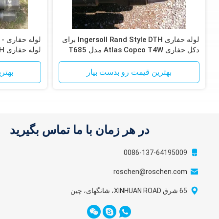
لوله حفاری Ingersoll Rand Style DTH برای
دکل حفاری Atlas Copco T4W مدل T685
لوله حفاری DTH
بهترین قیمت رو بدست بیار
بهتر
در هر زمان با ما تماس بگیرید
0086-137-64195009
roschen@roschen.com
65 شرق XINHUAN ROAD، شانگهای، چین