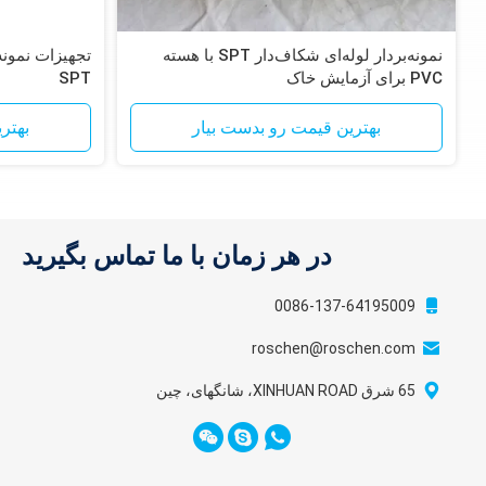
نمونه‌بردار لوله‌ای شکاف‌دار SPT با هسته
تجهیزات نمونه
PVC برای آزمایش خاک
SPT
بهترین قیمت رو بدست بیار
بهتر
در هر زمان با ما تماس بگیرید
0086-137-64195009
roschen@roschen.com
65 شرق XINHUAN ROAD، شانگهای، چین