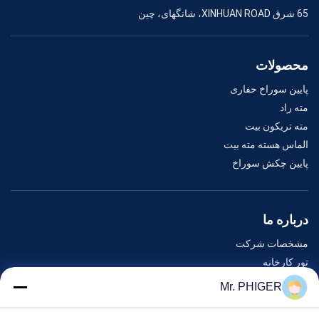
65 شرق XINHUAN ROAD، شانگهای، چین
محصولات
پایین سوراخ حفاری
مته راد
مته تریکون بیت
الماس هسته مته بیت
پایین چکش سوراخ
درباره ما
مشخصات شرکت
تور کارخانه
کنترل کیفیت
Mr. PHIGER
نقشه سایت
با ما تماس بگیرید