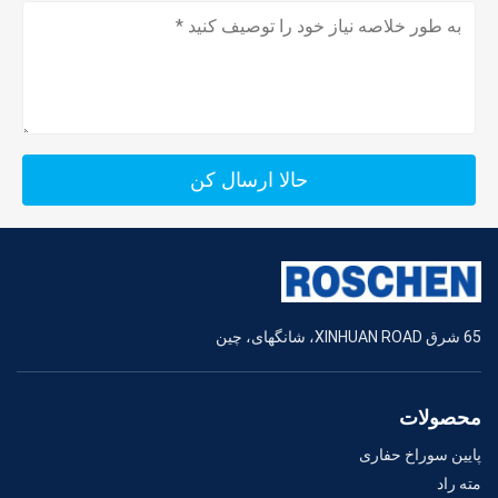
حالا ارسال کن
65 شرق XINHUAN ROAD، شانگهای، چین
محصولات
پایین سوراخ حفاری
مته راد