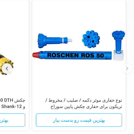
نوع حفاری موثر دکمه / صلیب / مخروط /
تریکون برای حفاری چکش پایین سوراخ
آهن
بهترین قیمت رو بدست بیار
بهتر