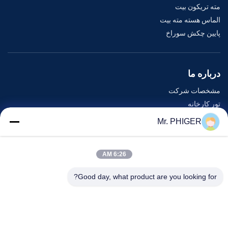
مته تریکون بیت
الماس هسته مته بیت
پایین چکش سوراخ
درباره ما
مشخصات شرکت
تور کارخانه
کنترل کیفیت
Mr. PHIGER
نقشه سایت
با ما تماس بگیرید
6:26 AM
Good day, what product are you looking for?
رویدادها
پرونده ها
اخبار