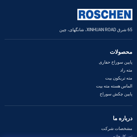
65 شرق XINHUAN ROAD، شانگهای، چین
محصولات
پایین سوراخ حفاری
مته راد
مته تریکون بیت
الماس هسته مته بیت
پایین چکش سوراخ
درباره ما
مشخصات شرکت
تور کارخانه