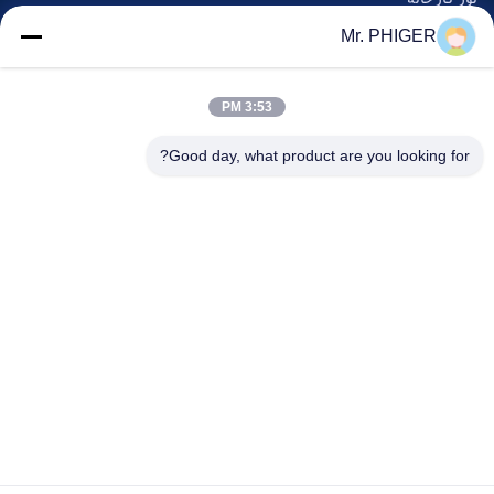
کنترل کیفیت
Mr. PHIGER
نقشه سایت
با ما تماس بگیرید
3:53 PM
Good day, what product are you looking for?
رویدادها
پرونده ها
اخبار
با ما تماس بگیرید
تلفن:
0086-137-64195009
سیاست حفظ حریم خصوصی
| چین کیفیت خوب پایین سوراخ حفاری تامین کننده حق