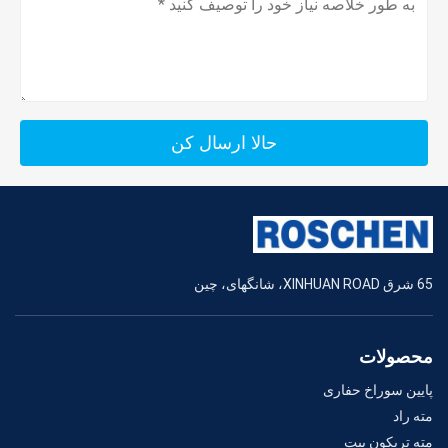
حالا ارسال کن
65 شرق XINHUAN ROAD، شانگهای، چین
محصولات
پایین سوراخ حفاری
مته راد
مته تریکون بیت