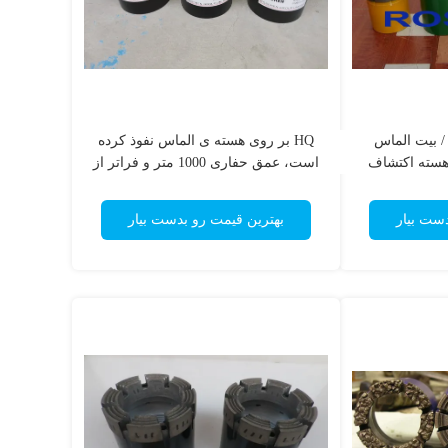
B7 بتای Impregnated / بیت الماس
HQ بر روی هسته ی الماس نفوذ کرده
هسته اکتشاف
است، عمق حفاری 1000 متر و فراتر از
ی
آن
دست بیار
بهترین قیمت رو بدست بیار