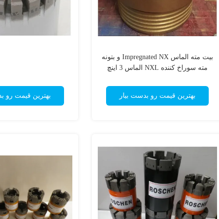
بیت مته الماس Impregnated NX و بتونه
مته سوراخ کننده NXL الماس 3 اینچ
بهترین قیمت رو بدست بیار
بهترین قیمت رو ب