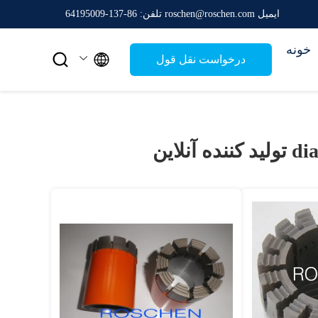
ایمیل roschen@roschen.com
تلفن: 86-137-64195009
خونه


درخواست نقل قول
dia
تولید کننده آنلاین