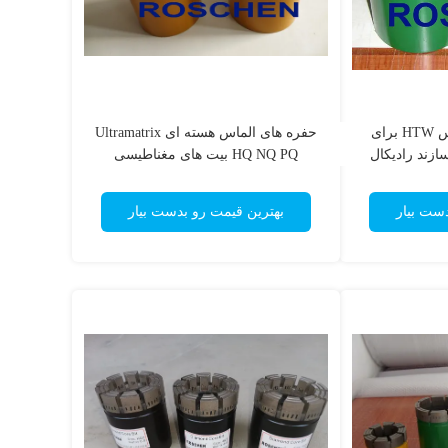
بیت حفاری هسته الماس HTW برای
حفره های الماس هسته ای Ultramatrix
زند رادیکال
HQ NQ PQ بیت های مغناطیسی
تی
Impregnated برای سختی سازه های
حفاری
دست بیار
بهترین قیمت رو بدست بیار