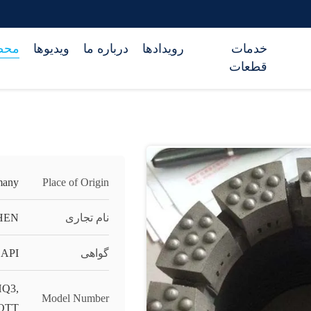
خدمات
رویدادها
درباره ما
ویدیوها
محص
قطعات
many
Place of Origin
نام تجاری
HEN
گواهی
 API
HQ3,
Model Number
PQTT