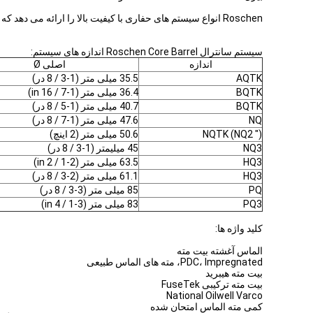
Roschen انواع سیستم های حفاری با کیفیت بالا را ارائه می دهد که شامل بشکه های هسته ای، بیت های مته الماس هسته، میله های حفاری، روکش ها و غیره می باشد.
سیستم سانترال Roschen Core Barrel اندازه های سیستم:
اندازه
اصلی Ø
AQTK
35.5 میلی متر (1-3 / 8 در)
BQTK
36.4 میلی متر (1-7 / 16 in)
BQTK
40.7 میلی متر (1-5 / 8 در)
NQ
47.6 میلی متر (1-7 / 8 در)
NQTK (NQ2 ")
50.6 میلی متر (2 اینچ)
NQ3
45 میلیمتر (1-3 / 8 در)
HQ3
63.5 میلی متر (2-1 / 2 in)
HQ3
61.1 میلی متر (2-3 / 8 در)
PQ
85 میلی متر (3-3 / 8 در)
PQ3
83 میلی متر (3-1 / 4 in)
کلید واژه ها:
الماس آغشته بیت مته
PDC، Impregnated، مته های الماس طبیعی
بیت مته هیبرید
بیت مته ترکیبی FuseTek
National Oilwell Varco
کمی مته الماس امتحان شده