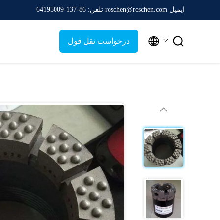
ایمیل roschen@roschen.com
تلفن: 86-137-64195009


درخواست نقل قول