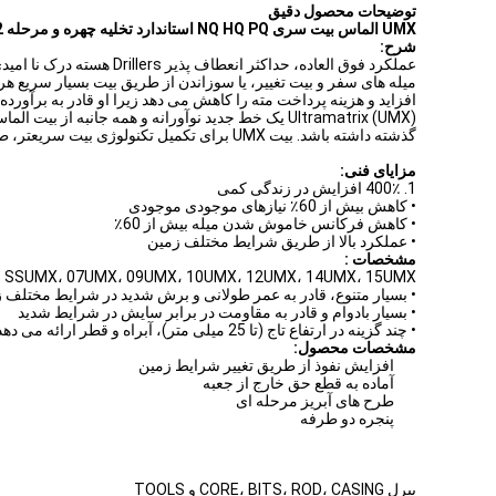
توضیحات محصول دقیق
UMX الماس بیت سری NQ HQ PQ استاندارد تخلیه چهره و مرحله 2
شرح:
عملکرد فوق العاده، حداکثر انعطاف پذیر Drillers هسته درک نا امیدی از نیاز به
میله های سفر و بیت تغییر، یا سوزاندن از طریق بیت بسیار سریع هر
افزاید و هزینه پرداخت مته را کاهش می دهد زیرا او قادر به برآو
Ultramatrix (UMX) یک خط جدید نوآورانه و همه جانب
گذشته داشته باشد. بیت UMX برای تکمیل تکنولوژی بیت سریعتر، طولانیتر و غیرمستقیم در گستره وسیعی از شرایط حفاری و سازههای زمین طراحی شده است.
مزایای فنی:
1. 400٪ افزایش در زندگی کمی
• کاهش بیش از 60٪ نیازهای موجودی موجودی
• کاهش فرکانس خاموش شدن میله بیش از 60٪
• عملکرد بالا از طریق شرایط مختلف زمین
مشخصات :
ies: SSUMX، 07UMX، 09UMX، 10UMX، 12UMX، 14UMX، 15UMX
• بسیار متنوع، قادر به عمر طولانی و برش شدید در شرایط مختلف 
• بسیار بادوام و قادر به مقاومت در برابر سایش در شرایط شدید
• چند گزینه در ارتفاع تاج (تا 25 میلی متر)، آبراه و قطر ارائه می دهد
مشخصات محصول:
افزایش نفوذ از طریق تغییر شرایط زمین
آماده به قطع حق خارج از جعبه
طرح های آبریز مرحله ای
پنجره دو طرفه
بیرل CORE، BITS، ROD، CASING و TOOLS